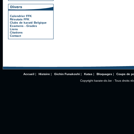
Calendrier FFK
Résutats FFK
Clubs de karaté Belgique
Examens - Grades
Liens
Citations
Contact
Accueil
|
Histoire
|
Gichin Funakoshi
|
Katas
|
Bloquages
|
Coups de p
Copyright karate-do.be - Tous droits ré