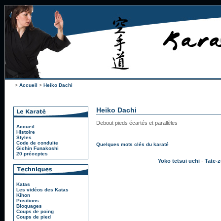
>
Accueil
>
Heiko Dachi
Heiko Dachi
Debout pieds écartés et parallèles
Accueil
Histoire
Styles
Code de conduite
Quelques mots clés du karaté
Gichin Funakoshi
20 préceptes
Yoko tetsui uchi
-
Tate-
Katas
Les vidéos des Katas
Kihon
Positions
Bloquages
Coups de poing
Coups de pied