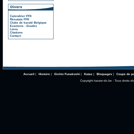
Calendrier FFK
Résutats FFK
Clubs de karaté Belgique
Examens - Grades
Liens
Citations
Contact
Accueil
|
Histoire
|
Gichin Funakoshi
|
Katas
|
Bloquages
|
Coups de p
Copyright karate-do.be - Tous droits ré