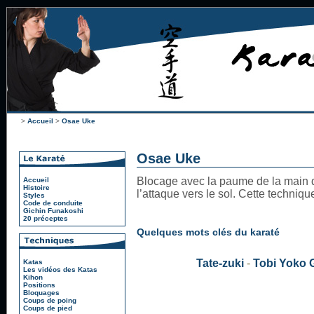
>
Accueil
>
Osae Uke
Osae Uke
Blocage avec la paume de la main d
Accueil
Histoire
l’attaque vers le sol. Cette techni
Styles
Code de conduite
Gichin Funakoshi
20 préceptes
Quelques mots clés du karaté
Tate-zuki
-
Tobi Yoko G
Katas
Les vidéos des Katas
Kihon
Positions
Bloquages
Coups de poing
Coups de pied