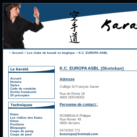
>
Accueil
>
Les clubs de karaté en beglique
>
K.C. EUROPA ASBL
K.C. EUROPA ASBL (Shotokan)
Accueil
Adresse
Histoire
Styles
Collège St François Xavier
Code de conduite
Gichin Funakoshi
Rue de Rome 18
20 préceptes
4800 VERVIERS
Personne de contact :
Katas
ROMBEAUX Philippe
Les vidéos des Katas
Rue Renier 49
Kihon
4800 Verviers
Positions
Bloquages
0473/303 773
Coups de poing
kceuropa@hotmail.com
Coups de pied