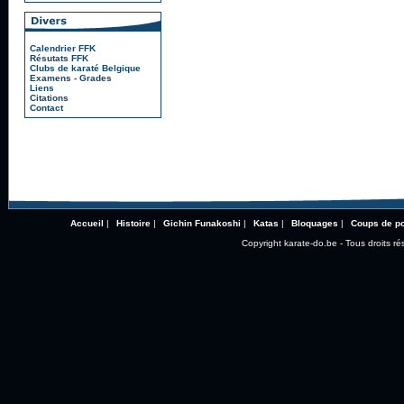
Calendrier FFK
Résutats FFK
Clubs de karaté Belgique
Examens - Grades
Liens
Citations
Contact
Accueil
|
Histoire
|
Gichin Funakoshi
|
Katas
|
Bloquages
|
Coups de p
Copyright karate-do.be - Tous droits ré